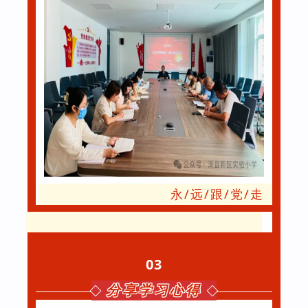
永/远/跟/党/走
03
分享学习心得