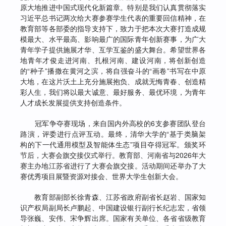
原大地推进中国式现代化新篇章。特别是我们认真贯彻落实
习近平总书记两次给大赛参赛学生代表的重要回信精神，在
教育部等各部委的指导支持下，致力于把本次大赛打造成规
模最大、水平最高、影响最广的国际青年创新赛事，为广大
青年学子提供施展才华、互学互鉴的盛大舞台。希望世界各
地青年才俊走进河南、扎根河南、建设河南，将创新创造
的“种子”播撒在黄河之滨，将自强奋斗的“画卷”书写在中原
大地，在这片沃土上充分施展抱负、成就无悔青春、创造精
彩人生，我们将以最大诚意、最好服务、最优环境，为青年
人才成长发展提供支持创造条件。
冠军争夺赛现场，来自国内外高校的6支参赛团队登台
路演，评委进行点评互动。最终，清华大学的“基于类脑架
构的下一代通用模型及智能体生态”项目夺得冠军。颁奖环
节后，大赛会旗交接仪式举行。教育部、河南省与2026年大
赛主办地江苏省进行了大赛会旗交接。活动期间还举办了大
赛优秀项目展暨资源对接会、世界大学生创新大会。
教育部副部长徐青森、江苏省政府副省长赵岩、国家知
识产权局副局长卢鹏起、中国建设银行副行长纪志宏，省领
导张巍、安伟、宋争辉出席。国家有关单位、各省省级教育