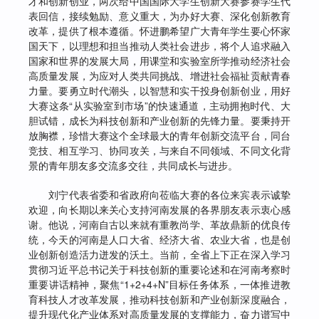
才和创新创业，两次给中国国际大学生创新大赛参赛学生代
表回信，接续勉励、意义重大，为办好大赛、深化创新教育
改革，提供了根本遵循。怀进鹏希望广大青年学生要心怀家
国天下，以理想和担当推动人类社会进步，将个人追求融入
国家和世界的发展大局，用课堂和实验室所学推动经济社会
高质量发展，为应对人类共同挑战、增进社会福祉贡献青春
力量。要勇立时代潮头，以智慧和实干投身创新创业，用好
大赛这条“从实验室到市场”的快速通道，主动拥抱时代、大
胆试错，成长为科技创新和产业创新的先锋力量。要秉持开
放胸襟，珍惜大赛这个全球最大的青年创新交流平台，同台
竞技、相互学习、协同攻关，与来自不同领域、不同文化背
景的青年朋友多交流多交往，共同成长与进步。
刘宁代表省委和省政府向莅临大赛的各位来宾表示诚挚
欢迎，向长期以来关心支持河南发展的各界朋友表示衷心感
谢。他说，河南自古以来就有重教尚学、革故鼎新的优良传
统，今天的河南是人口大省、经济大省、农业大省，也是创
业创新创造活力迸发的沃土。当前，全省上下正在深入学习
贯彻习近平总书记关于科技创新的重要论述和在河南考察时
重要讲话精神，聚焦“1+2+4+N”目标任务体系，一体推进教
育科技人才改革发展，推动科技创新和产业创新深度融合，
提升现代化产业体系对高质量发展的支撑能力，奋力谱写中