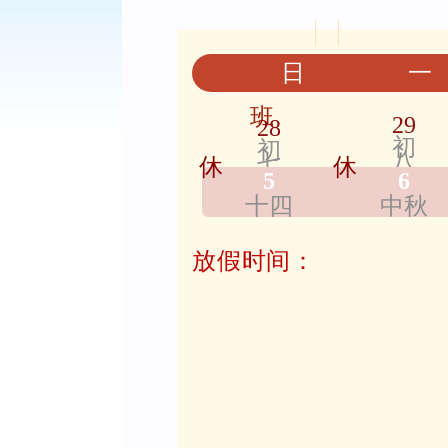
日
一
班
29
28
初
初
八
七
休
休
5
6
十四
中秋
放假时间：