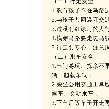
（一）行走安全
1.教育孩子不在马路
2.与孩子共同遵守交
3.过没有红绿灯的人
4.横穿马路要走斑马
5.行走要专心，注
（二）乘车安全
1.出门游玩、探亲
辆、超载车辆；
2.乘坐公用交通工
候车、文明乘车；
3.下车后等车子开走