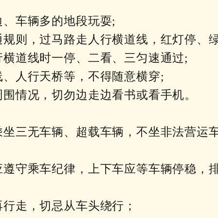
边、车辆多的地段玩耍;
通规则，过马路走人行横道线，红灯停、绿
行横道线时一停、二看、三匀速通过;
线、人行天桥等，不得随意横穿;
意周围情况，切勿边走边看书或看手机。
不乘坐三无车辆、超载车辆，不坐非法营运
具应遵守乘车纪律，上下车应等车辆停稳，
再行走，切忌从车头绕行；