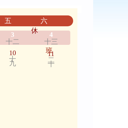
五
六
休
3
4
十二
十三
班
10
11
十
二
九
十