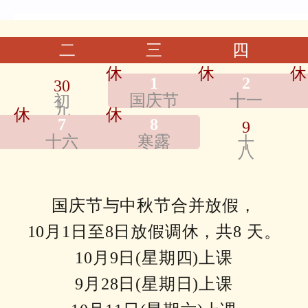
二
三
四
休
休
休
1
2
30
国庆节
十一
初
九
休
休
7
8
9
十六
寒露
十
八
国庆节与中秋节合并放假，
10月1日至8日放假调休，共8 天。
10月9日(星期四)上课
9月28日(星期日)上课