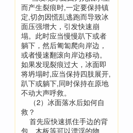
而产生裂痕时,一定要保持镇
定,切勿因慌乱逃跑而导致冰
面压强增大，引发快速崩
塌。此时应当慢慢趴下或者
躺下，然后匍匐爬向岸边，
或者慢速翻滚向岸边移动。
如果发现裂痕过大，冰面即
将坍塌时,应当保持四肢展开,
趴下或躺下,同时保持在原地
不动大声呼救。
（2）冰面落水后如何自
救？
首先应快速抓住手边的背
包、木板等可以漂浮的物